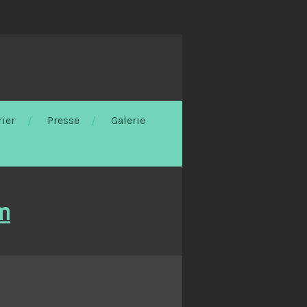
ier
Presse
Galerie
m