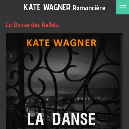
KATE WAGNER
Romancière
Passer
au
contenu
La Danse des Reflets
principal